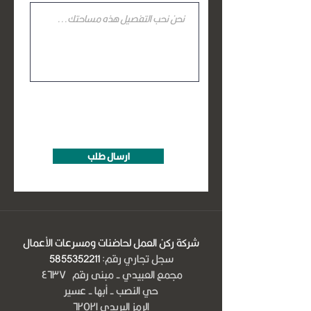
ارسال طلب
شركة ركن العمل لحاضنات ومسرعات الأعمال
سجل تجاري رقم:
5855352211
مجمع العبيدي - مبنى رقم ٤٦٣٧
حي النصب - أبها - عسير
الرمز البريدي ٦٢٥٢١