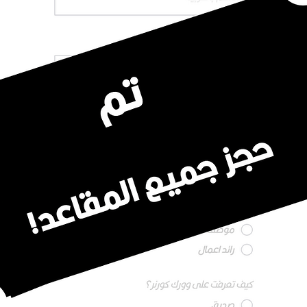
رقم التواصل
البريد الالكتروني
مجال الاهتام
*
طالب
موظف قطاع حكومي
موظف قطاع خاص
رائد اعمال
كيف تعرفت على وورك كورنر؟
صديق
سوشال ميديا
زائر