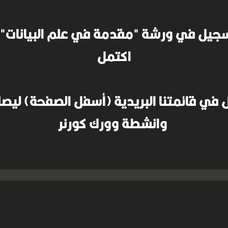
لتسجيل في ورشة "مقدمة في علم البيانات"
اكتمل
في قائمتنا البريدية (أسفل الصفحة) ليص
وانشطة وورك كورنر