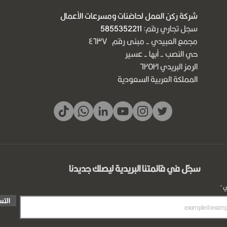
شركة ركن العمل لحاضنات ومسرعات الأعمال
سجل تجاري رقم:
5855352211
مجمع العبيدي - مبنى رقم ٤٦٣٧
حي النصب - أبها - عسير
الرمز البريدي ٦٢٥٢١
المملكة العربية السعودية
سجّل في قائمتنا البريدية ليصلك جديدنا
ي
الت