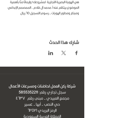
هي الهوية البصرية التجارية  لمشروعك! وإيمانًا منّا بأهمية 
الموضوع بيتكلم عنه أ.محمد آل قادم ، الممصمم الإبداعي 
ومبتكر ومطور الهويات - رسوم التسجيل ٦٥ ريال
شارِك هذا الحدث
شركة ركن العمل لحاضنات ومسرعات الأعمال
سجل تجاري رقم:
5855352211
مجمع العبيدي - مبنى رقم ٤٦٣٧
حي النصب - أبها - عسير
الرمز البريدي ٦٢٥٢١
المملكة العربية السعودية