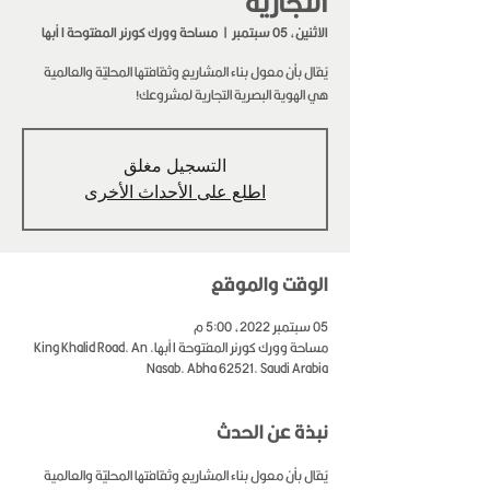
التجارية
الاثنين، 05 سبتمبر
  |  
مساحة وورك كورنر المفتوحة I أبها
يُقال بأن معول بناء المشاريع وثقافتها المحليّة والعالمية
هي الهوية البصرية التجارية لمشروعك!
التسجيل مغلق
اطلع على الأحداث الأخرى
الوقت والموقع
05 سبتمبر 2022، 5:00 م
مساحة وورك كورنر المفتوحة I أبها, King Khalid Road, An
Nasab, Abha 62521, Saudi Arabia
نبذة عن الحدث
يُقال بأن معول بناء المشاريع وثقافتها المحليّة والعالمية 