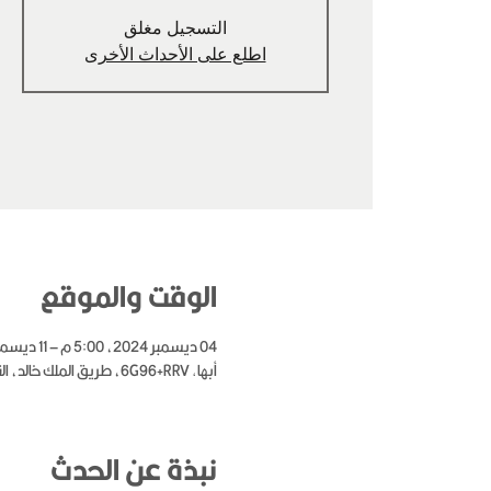
التسجيل مغلق
اطلع على الأحداث الأخرى
الوقت والموقع
04 ديسمبر 2024، 5:00 م – 11 ديسمبر 2024، 7:00 م
أبها, 6G96+RRV، طريق الملك خالد، النصب، أبها 62521، السعودية
نبذة عن الحدث