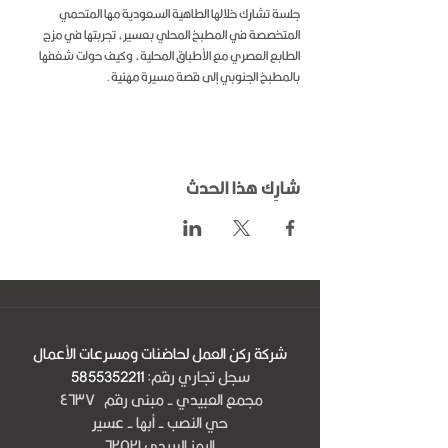
جلسة تشارك خلالها الطاهية السعودية مها المتحمي 
المتخصصة في المطبخ المحلي بعسير، تجربتها في مزج 
الطابع العصري مع الأطباق المحلية، وكيف حولت شغفها 
بالمطبخ الجنوبي إلى قصة مسيرة مهنية.
شارِك هذا الحدث
شركة ركن العمل لحاضنات ومسرعات الأعمال
سجل تجاري رقم:
5855352211
مجمع العبيدي - مبنى رقم ٤٦٣٧
حي النصب - أبها - عسير
الرمز البريدي ٦٢٥٢١