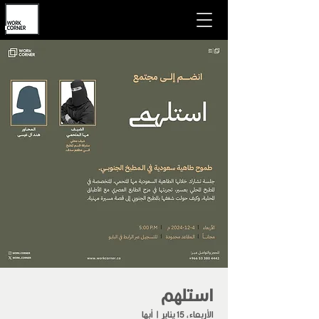
استلهم
الأربعاء، 15 يناير
  |  
أبها