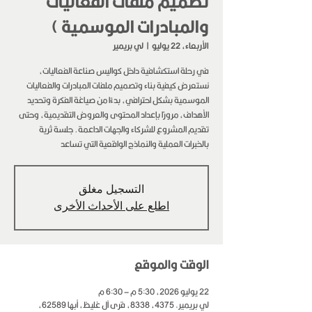
تصميم ملفات الفعاليات
والمبادرات الموسمية )
الأربعاء، 22 يوليو
  |  
لي بريمير
في رحلة استكشافية داخل كواليس صناعة الفعاليات،
نستعرض كيفية بناء وتصميم ملفات المبادرات والفعاليات
الموسمية بشكل احترافي، بدءًا من صياغة الفكرة وتحديد
الأهداف، مرورًا بإعداد المحتوى والعروض التقديمية، وحتى
تقديم المشروع للشركاء والجهات الداعمة. جلسة ثرية
بالخبرات العملية والنماذج الواقعية التي تساعد
التسجيل مغلق
اطلع على الأحداث الأخرى
الوقت والموقع
22 يوليو 2026، 5:30 م – 6:30 م
لي بريمير, 4375، 8338، قرى آل غليظ، أبها 62589،