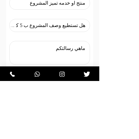
هل هناك شعار قديم؟
نعم
لا